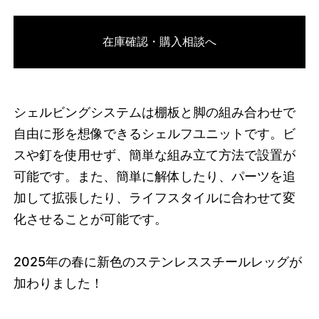
3742349066472
オーク/ブラック
在庫確認・購入相談へ
46584729370856
オーク/ホワイト
/products/shelving-
system-s-85-2-c?variant=46584729370856
30965000
S.85.2.C.OA.WH
0
シェルビングシステムは棚板と脚の組み合わせで
自由に形を想像できるシェルフユニットです。ビ
スや釘を使用せず、簡単な組み立て方法で設置が
可能です。また、簡単に解体したり、パーツを追
加して拡張したり、ライフスタイルに合わせて変
化させることが可能です。
2025
年の春に新色のステンレススチールレッグが
加わりました！