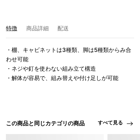
47408732045544
オーク/ステンレススチール NEW
/products/shelving-system-s-85-2-c?
variant=47408732045544
31790000
0
特徴
商品詳細
配送
・棚、キャビネットは3種類、脚は5種類からみ合
わせ可能

・ネジや釘を使わない組み立て構造

・解体が容易で、組み替えや付け足しが可能
すべて見る
この商品と同じカテゴリの商品