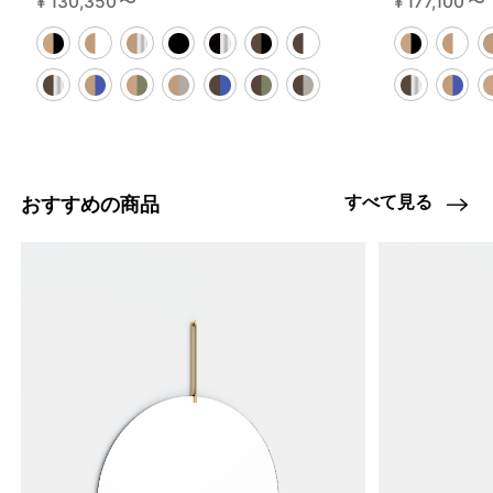
¥
130,350
〜
¥
177,100
〜
すべて見る
おすすめの商品
4459753144552
オーク/ステンレススチール NEW
46584729403624
ブラック
/products/shelving-system-s-