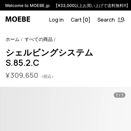
Welcome to MOEBE.jp 【¥33,000以上お買い上げで送料無料!!】
Log in
Cart [
]
Search
0
46584729338088
オーク/ブラック
/products/shelving-
ホーム
すべての商品
system-s-85-2-c?variant=46584729338088
30965000
S.85.2.C.OA.BL
0
シェルビングシステム
S.85.2.C
¥
309,650
（税込）
/
1
1