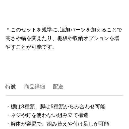
47408851681512
オーク/ステンレススチール NEW
/products/shelving-system-s-200-3-d?
variant=47408851681512
72490000
0
＊このセットを規準に､追加パーツを加えることで
高さや幅を変えたり、棚板や収納オプションを増
やすことが可能です。
特徴
商品詳細
配送
・棚は3種類、脚は5種類からみ合わせ可能

・ネジや釘を使わない組み立て構造

・解体が容易で、組み替えや付け足しが可能