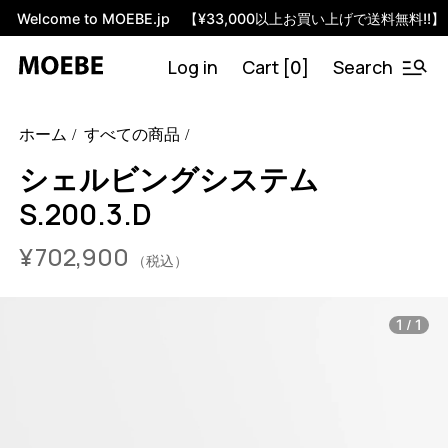
Welcome to MOEBE.jp 【¥33,000以上お買い上げで送料無料!!】
Log in
Cart [
]
Search
0
46592202965224
オーク/ブラック
/products/shelving-
ホーム
すべての商品
system-s-200-3-d?variant=46592202965224
70290000
S.200.3.D.OA.BL
0
シェルビングシステム
S.200.3.D
¥
702,900
（税込）
/
1
1