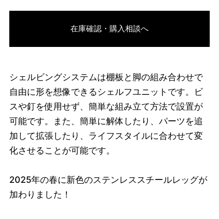
3749626642664
オーク/ブラック
在庫確認・購入相談へ
46592202997992
オーク/ホワイト
/products/shelving-
system-s-200-3-d?variant=46592202997992
70290000
S.200.3.D.OA.WH
0
シェルビングシステムは棚板と脚の組み合わせで
自由に形を想像できるシェルフユニットです。ビ
スや釘を使用せず、簡単な組み立て方法で設置が
可能です。また、簡単に解体したり、パーツを追
加して拡張したり、ライフスタイルに合わせて変
化させることが可能です。
2025
年の春に新色のステンレススチールレッグが
加わりました！