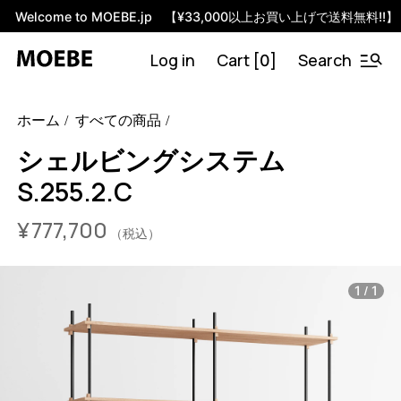
Welcome to MOEBE.jp 【¥33,000以上お買い上げで送料無料!!】
Log in
Cart [
]
Search
0
46593933869288
オーク/ブラック
/products/shelving-
ホーム
すべての商品
system-s-255-2-c?variant=46593933869288
77770000
S.255.2.C.OA.BL
0
シェルビングシステム
S.255.2.C
¥
777,700
（税込）
/
1
1