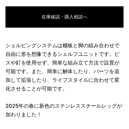
3751306264808
オーク/ブラック
在庫確認・購入相談へ
46593933902056
オーク/ホワイト
/products/shelving-
system-s-255-2-c?variant=46593933902056
77770000
S.255.2.C.OA.WH
0
シェルビングシステムは棚板と脚の組み合わせで
自由に形を想像できるシェルフユニットです。ビ
スや釘を使用せず、簡単な組み立て方法で設置が
可能です。また、簡単に解体したり、パーツを追
加して拡張したり、ライフスタイルに合わせて変
化させることが可能です。
2025
年の春に新色のステンレススチールレッグが
加わりました！