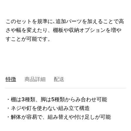
47408872653032
オーク/ステンレススチール NEW
/products/shelving-system-s-255-2-c?
このセットを規準に､追加パーツを加えることで高
variant=47408872653032
80245000
0
さや幅を変えたり、棚板や収納オプションを増や
すことが可能です。
特徴
商品詳細
配送
・棚は3種類、脚は5種類からみ合わせ可能

・ネジや釘を使わない組み立て構造

・解体が容易で、組み替えや付け足しが可能