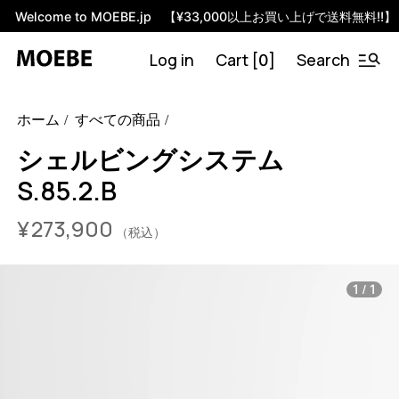
Welcome to MOEBE.jp 【¥33,000以上お買い上げで送料無料!!】
Log in
Cart [
]
Search
0
46584643911912
オーク/ブラック
/products/shelving-
ホーム
すべての商品
system-s-85-2-b?variant=46584643911912
27390000
S.85.2.B.OA.BL
0
シェルビングシステム
S.85.2.B
¥
273,900
（税込）
/
1
1