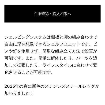
3742263476456
オーク/ブラック
在庫確認・購入相談へ
46584643944680
オーク/ホワイト
/products/shelving-
system-s-85-2-b?variant=46584643944680
27390000
S.85.2.B.OA.WH
0
シェルビングシステムは棚板と脚の組み合わせで
自由に形を想像できるシェルフユニットです。ビ
スや釘を使用せず、簡単な組み立て方法で設置が
可能です。また、簡単に解体したり、パーツを追
加して拡張したり、ライフスタイルに合わせて変
化させることが可能です。
2025
年の春に新色のステンレススチールレッグが
加わりました！