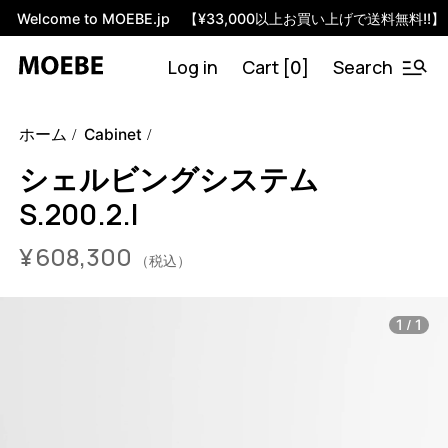
Welcome to MOEBE.jp 【¥33,000以上お買い上げで送料無料!!】
Log in
Cart [
]
Search
0
46591786778856
オーク/ブラック
/products/shelving-
ホーム
Cabinet
system-s-200-2-i?variant=46591786778856
60830000
S.200.2.I.OA.BL
0
シェルビングシステム
S.200.2.I
¥
608,300
（税込）
/
1
1