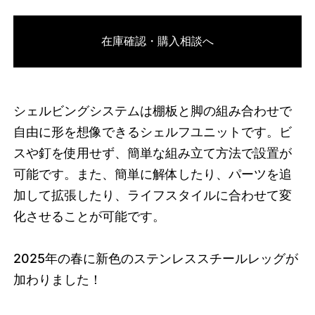
3749215502568
オーク/ブラック
在庫確認・購入相談へ
46591786811624
オーク/ホワイト
/products/shelving-
system-s-200-2-i?variant=46591786811624
60830000
S.200.2.I.OA.WH
0
シェルビングシステムは棚板と脚の組み合わせで
自由に形を想像できるシェルフユニットです。ビ
スや釘を使用せず、簡単な組み立て方法で設置が
可能です。また、簡単に解体したり、パーツを追
加して拡張したり、ライフスタイルに合わせて変
化させることが可能です。
2025
年の春に新色のステンレススチールレッグが
加わりました！