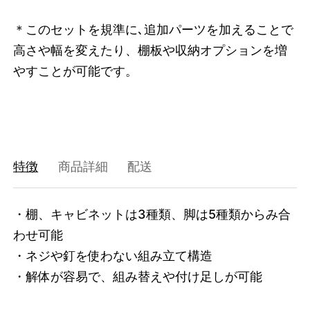
47408817897704
オーク/ステンレススチール NEW
＊このセットを規準に､追加パーツを加えることで
/products/shelving-system-s-200-2-i?
高さや幅を変えたり、棚板や収納オプションを増
variant=47408817897704
61655000
0
やすことが可能です。
特徴
商品詳細
配送
・棚、キャビネットは3種類、脚は5種類からみ合
わせ可能

・ネジや釘を使わない組み立て構造

・解体が容易で、組み替えや付け足しが可能