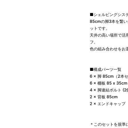
■シェルビングシステム 
85cmの脚3本を繋
ットです。
天井の高い場所で活
フ。
色の組み合わせをお
■構成パーツ一覧
6 × 脚 85cm（2
6 × 棚板 85 x 3
4 × 脚連結ボルト (2
2 × 背板 85cm
2 × エンドキャッ
＊このセットを規準