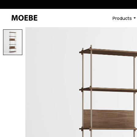
Products
46592226296040
オーク/ブラック
/products/shelving-syst