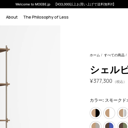
Welcome to MOEBE.jp 【¥33,000以上お買い上げで送料無料!!】
About
The Philosophy of Less
em-s-255-1-a?variant=46592226296040
37730000
S.255.1.A
ホーム
すべての商品
シェルビン
¥
377,300
（税込）
カラー:
スモークド