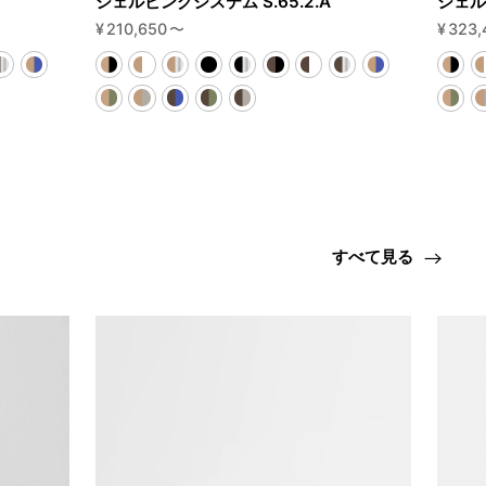
シェルビングシステム S.65.2.A
シェル
¥
210,650
〜
¥
323,
すべて見る