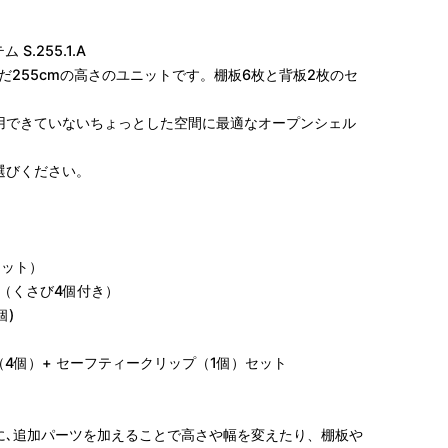
S.255.1.A
いだ255cmの高さのユニットです。棚板6枚と背板2枚のセ
用できていないちょっとした空間に最適なオープンシェル
選びください。
本セット）
5cm（くさび4個付き）
個)
プ（4個）+ セーフティークリップ（1個）セット
に､追加パーツを加えることで高さや幅を変えたり、棚板や