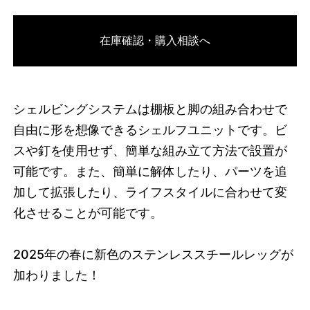
3749654823144
オーク/ブラック
在庫確認・購入相談へ
46592235503848
オーク/ホワイト
/products/shelving-
system-s-255-1-b?variant=46592235503848
43230000
S.255.1.B.OA.WH
0
シェルビングシステムは棚板と脚の組み合わせで
自由に形を想像できるシェルフユニットです。ビ
スや釘を使用せず、簡単な組み立て方法で設置が
可能です。また、簡単に解体したり、パーツを追
加して拡張したり、ライフスタイルに合わせて変
化させることが可能です。
2025
年の春に新色のステンレススチールレッグが
加わりました！