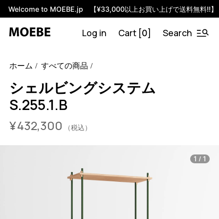
Welcome to MOEBE.jp 【¥33,000以上お買い上げで送料無料!!】
Log in
Cart [
]
Search
0
46592235471080
オーク/ブラック
/products/shelving-
ホーム
すべての商品
system-s-255-1-b?variant=46592235471080
43230000
S.255.1.B.OA.BL
0
シェルビングシステム
S.255.1.B
¥
432,300
（税込）
/
1
1