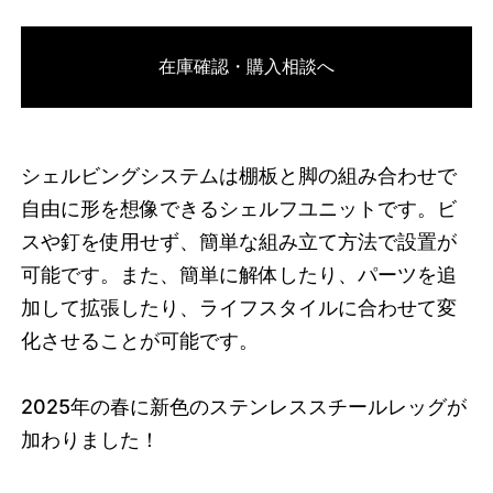
3671565959400
オーク/ブラック
在庫確認・購入相談へ
46510625063144
オーク/ホワイト
/products/shelving-
system-s-65-1-a?variant=46510625063144
13035000
S.65.1.A.OA.WH
0
シェルビングシステムは棚板と脚の組み合わせで
自由に形を想像できるシェルフユニットです。ビ
スや釘を使用せず、簡単な組み立て方法で設置が
可能です。また、簡単に解体したり、パーツを追
加して拡張したり、ライフスタイルに合わせて変
化させることが可能です。
2025
年の春に新色のステンレススチールレッグが
加わりました！