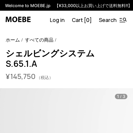
Welcome to MOEBE.jp 【¥33,000以上お買い上げで送料無料!!】
Log in
Cart [
]
Search
0
46510625030376
オーク/ブラック
/products/shelving-
ホーム
すべての商品
system-s-65-1-a?variant=46510625030376
13035000
S.65.1.A.OA.BL
0
シェルビングシステム
S.65.1.A
¥
145,750
（税込）
/
1
3