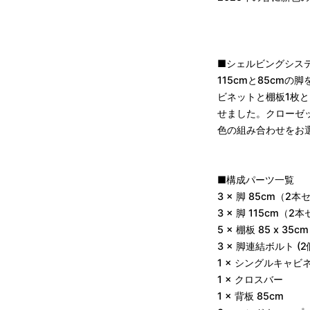
■シェルビングシステム 
115cmと85cm
ビネットと棚板1枚
せました。クローゼ
色の組み合わせをお
■構成パーツ一覧
3 × 脚 85cm（2
3 × 脚 115cm（2
5 × 棚板 85 x 3
3 × 脚連結ボルト (2
1 × シングルキャ
1 × クロスバー
1 × 背板 85cm