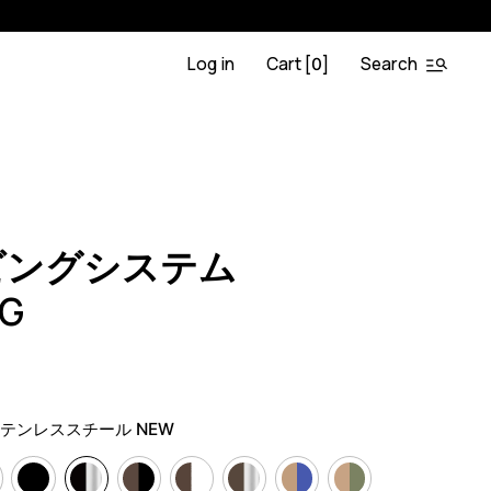
Log in
Cart [
]
Search
0
.OA.BL
0
ビングシステム
.G
）
テンレススチール NEW