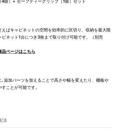
プ（4個）+ セーフティークリップ（1個）セット
使えばキャビネットの空間を効率的に区切り、収納を最大限
ャビネット1台につき3枚まで取り付け可能です。
（別売
商品ページはこちら
に､追加パーツを加えることで高さや幅を変えたり、棚板や
やすことが可能です。
配送