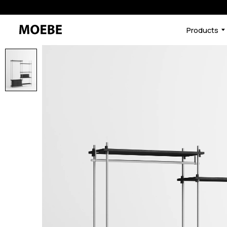
Products
46591760728296
オーク/ブラック
/products/shelving-syst