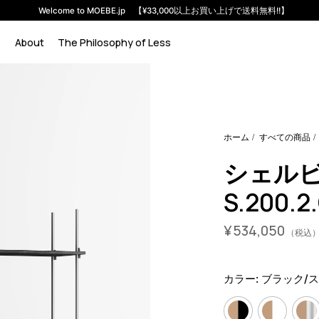
Welcome to MOEBE.jp 【¥33,000以上お買い上げで送料無料!!】
About
The Philosophy of Less
em-s-200-2-g?variant=46591760728296
50930000
S.200.2.G
ホーム
すべての商品
シェル
S.200.2
¥
534,050
（税込
カラー:
ブラック/ス