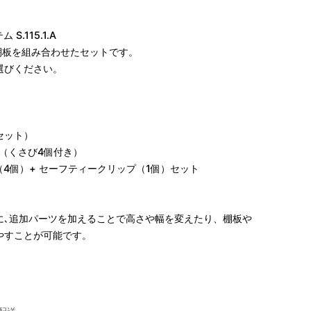
.115.1.A
の棚板を組み合わせたセットです。
選びください。
本セット）
5cm（くさび4個付き）
プ（4個）+ セーフティークリップ（1個）セット
に､追加パーツを加えることで高さや幅を変えたり、棚板や
やすことが可能です。