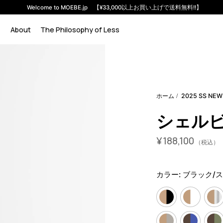
Welcome to MOEBE.jp 【¥33,000以上お買い上げで送料無料!!】
About
The Philosophy of Less
em-s-115-1-a?variant=46584753422568
18260000
S.115.1.A.
ホーム
2025 SS NEW
シェルビン
¥
188,100
（税込）
カラー:
ブラック/ス