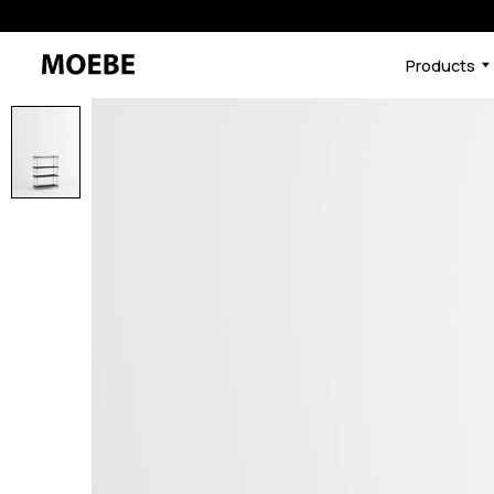
Products
46584753422568
オーク/ブラック
/products/shelving-syst