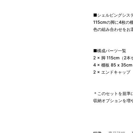
■シェルビングシステム S
115cmの脚に4枚
色の組み合わせをお
■構成パーツ一覧
2 × 脚 115cm（2
4 × 棚板 85 x 3
2 × エンドキャッ
＊このセットを規準
収納オプションを増