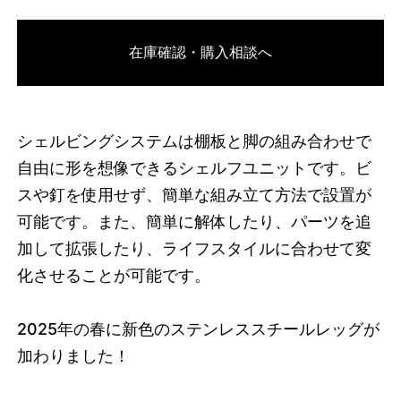
3749637456104
オーク/ブラック
在庫確認・購入相談へ
46592216826088
オーク/ホワイト
/products/shelving-
system-s-200-3-e?variant=46592216826088
68090000
S.200.3.E.OA.WH
0
シェルビングシステムは棚板と脚の組み合わせで
自由に形を想像できるシェルフユニットです。ビ
スや釘を使用せず、簡単な組み立て方法で設置が
可能です。また、簡単に解体したり、パーツを追
加して拡張したり、ライフスタイルに合わせて変
化させることが可能です。
2025
年の春に新色のステンレススチールレッグが
加わりました！