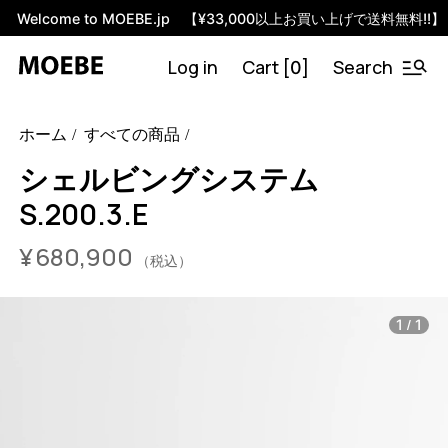
Welcome to MOEBE.jp 【¥33,000以上お買い上げで送料無料!!】
Log in
Cart [
]
Search
0
46592216793320
オーク/ブラック
/products/shelving-
ホーム
すべての商品
system-s-200-3-e?variant=46592216793320
68090000
S.200.3.E.OA.BL
0
シェルビングシステム
S.200.3.E
¥
680,900
（税込）
/
1
1