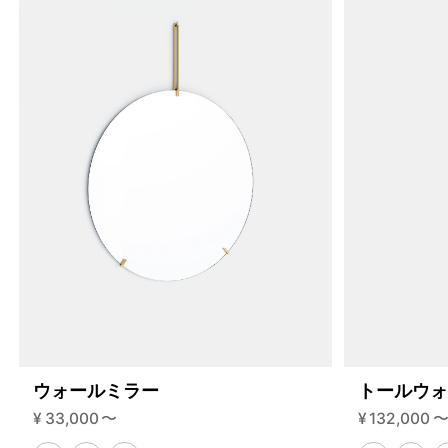
ウォールミラー
トールウ
4459881365736
オーク/ステンレススチール NEW
¥
33,000
〜
¥
132,000
46592216858856
ブラック
/products/shelving-system-s-