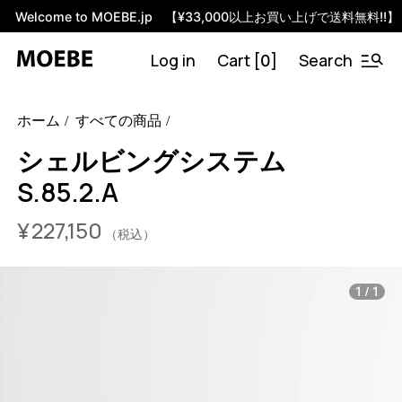
Welcome to MOEBE.jp 【¥33,000以上お買い上げで送料無料!!】
Log in
Cart [
]
Search
0
46584626774248
オーク/ブラック
/products/shelving-
ホーム
すべての商品
system-s-85-2-a?variant=46584626774248
22715000
S.85.2.A.OA.BL
0
シェルビングシステム
S.85.2.A
¥
227,150
（税込）
/
1
1