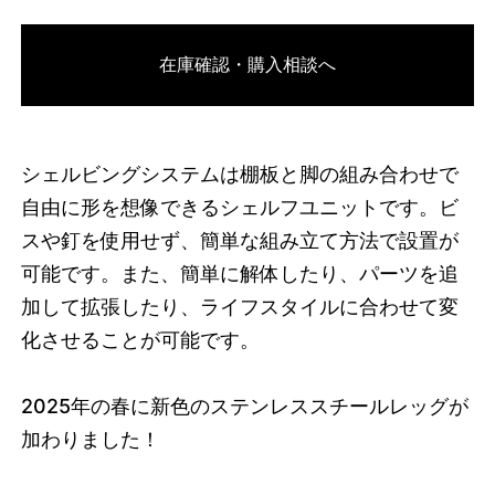
3742243422440
オーク/ブラック
在庫確認・購入相談へ
46584626807016
オーク/ホワイト
/products/shelving-
system-s-85-2-a?variant=46584626807016
22715000
S.85.2.A.OA.WH
0
シェルビングシステムは棚板と脚の組み合わせで
自由に形を想像できるシェルフユニットです。ビ
スや釘を使用せず、簡単な組み立て方法で設置が
可能です。また、簡単に解体したり、パーツを追
加して拡張したり、ライフスタイルに合わせて変
化させることが可能です。
2025
年の春に新色のステンレススチールレッグが
加わりました！