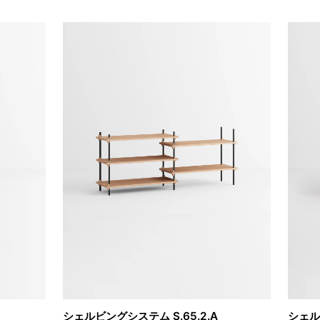
シェルビングシステム S.65.2.A
シェル