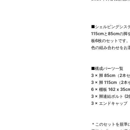
■シェルビングシステム 
115cmと85cmの
板6枚のセットです
色の組み合わせをお
■構成パーツ一覧
3 × 脚 85cm（2
3 × 脚 115cm（2
6 × 棚板 162 x 
3 × 脚連結ボルト (2
3 × エンドキャッ
＊このセットを規準