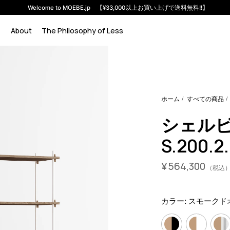
Welcome to MOEBE.jp 【¥33,000以上お買い上げで送料無料!!】
About
The Philosophy of Less
em-s-200-2-b?variant=46591726059752
56430000
S.200.2.B
ホーム
すべての商品
シェル
S.200.2
¥
564,300
（税込
カラー:
スモークド