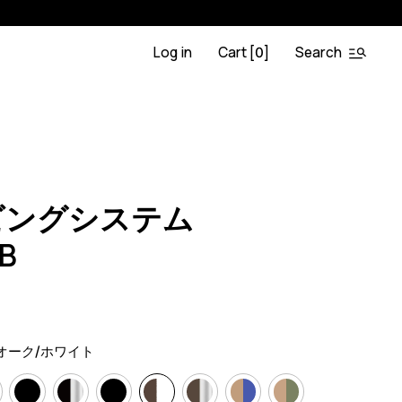
Log in
Cart [
]
Search
0
.OA.BL
0
ビングシステム
.B
）
オーク/ホワイト