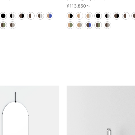
¥
113,850
〜