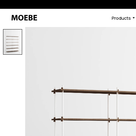
Products
46591726059752
オーク/ブラック
/products/shelving-syst