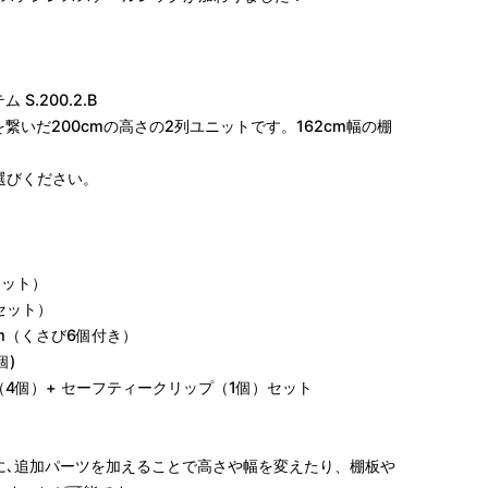
S.200.2.B
脚を繋いだ200cmの高さの2列ユニットです。162cm幅の棚
。
選びください。
本セット）
本セット）
35cm（くさび6個付き）
個)
プ（4個）+ セーフティークリップ（1個）セット
に､追加パーツを加えることで高さや幅を変えたり、棚板や