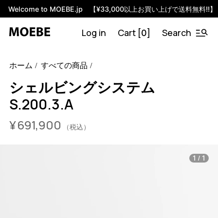
Welcome to MOEBE.jp 【¥33,000以上お買い上げで送料無料!!】
Log in
Cart [
]
Search
0
46592034144488
オーク/ブラック
/products/shelving-
ホーム
すべての商品
system-s-200-3-a?variant=46592034144488
69190000
S.200.3.A.OA.BL
0
シェルビングシステム
S.200.3.A
¥
691,900
（税込）
/
1
1