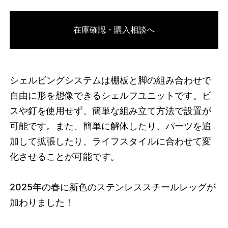
3749459493096
オーク/ブラック
在庫確認・購入相談へ
46592034177256
オーク/ホワイト
/products/shelving-
system-s-200-3-a?variant=46592034177256
69190000
S.200.3.A.OA.WH
0
シェルビングシステムは棚板と脚の組み合わせで
自由に形を想像できるシェルフユニットです。ビ
スや釘を使用せず、簡単な組み立て方法で設置が
可能です。また、簡単に解体したり、パーツを追
加して拡張したり、ライフスタイルに合わせて変
化させることが可能です。
2025
年の春に新色のステンレススチールレッグが
加わりました！