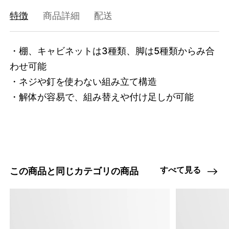
47408673915112
オーク/ステンレススチール NEW
特徴
商品詳細
配送
/products/shelving-system-s-85-1-b?
variant=47408673915112
22385000
0
・棚、キャビネットは3種類、脚は5種類からみ合
わせ可能

・ネジや釘を使わない組み立て構造

・解体が容易で、組み替えや付け足しが可能
すべて見る
この商品と同じカテゴリの商品