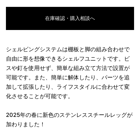
3742223532264
オーク/ブラック
在庫確認・購入相談へ
46584610062568
オーク/ホワイト
/products/shelving-
system-s-85-1-b?variant=46584610062568
21835000
S.85.1.B.OA.WH
0
シェルビングシステムは棚板と脚の組み合わせで
自由に形を想像できるシェルフユニットです。ビ
スや釘を使用せず、簡単な組み立て方法で設置が
可能です。また、簡単に解体したり、パーツを追
加して拡張したり、ライフスタイルに合わせて変
化させることが可能です。
2025
年の春に新色のステンレススチールレッグが
加わりました！