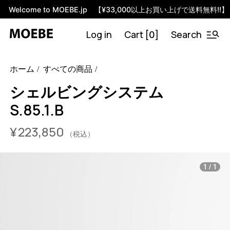
Welcome to MOEBE.jp 【¥33,000以上お買い上げで送料無料!!】
Log in
Cart [
]
Search
0
46584610029800
オーク/ブラック
/products/shelving-
ホーム
すべての商品
system-s-85-1-b?variant=46584610029800
21835000
S.85.1.B.OA.BL
0
シェルビングシステム
S.85.1.B
¥
223,850
（税込）
/
1
1