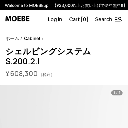
Welcome to MOEBE.jp 【¥33,000以上お買い上げで送料無料!!】
Log in
Cart [
]
Search
0
46591786778856
オーク/ブラック
/products/shelving-
ホーム
Cabinet
system-s-200-2-i?variant=46591786778856
60830000
S.200.2.I.OA.BL
0
シェルビングシステム
S.200.2.I
¥
608,300
（税込）
/
1
1