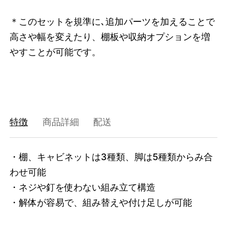
47408817897704
オーク/ステンレススチール NEW
＊このセットを規準に､追加パーツを加えることで
/products/shelving-system-s-200-2-i?
高さや幅を変えたり、棚板や収納オプションを増
variant=47408817897704
61655000
0
やすことが可能です。
特徴
商品詳細
配送
・棚、キャビネットは3種類、脚は5種類からみ合
わせ可能

・ネジや釘を使わない組み立て構造

・解体が容易で、組み替えや付け足しが可能