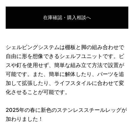
3749215502568
オーク/ブラック
在庫確認・購入相談へ
46591786811624
オーク/ホワイト
/products/shelving-
system-s-200-2-i?variant=46591786811624
60830000
S.200.2.I.OA.WH
0
シェルビングシステムは棚板と脚の組み合わせで
自由に形を想像できるシェルフユニットです。ビ
スや釘を使用せず、簡単な組み立て方法で設置が
可能です。また、簡単に解体したり、パーツを追
加して拡張したり、ライフスタイルに合わせて変
化させることが可能です。
2025
年の春に新色のステンレススチールレッグが
加わりました！