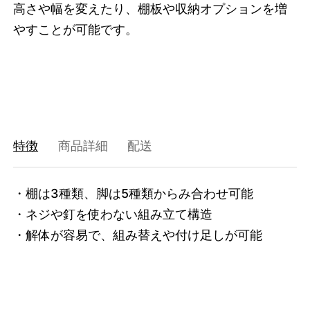
高さや幅を変えたり、棚板や収納オプションを増
47408773497064
オーク/ステンレススチール NEW
やすことが可能です。
/products/shelving-system-s-200-1-b?
variant=47408773497064
37345000
0
特徴
商品詳細
配送
・棚は3種類、脚は5種類からみ合わせ可能

・ネジや釘を使わない組み立て構造

・解体が容易で、組み替えや付け足しが可能