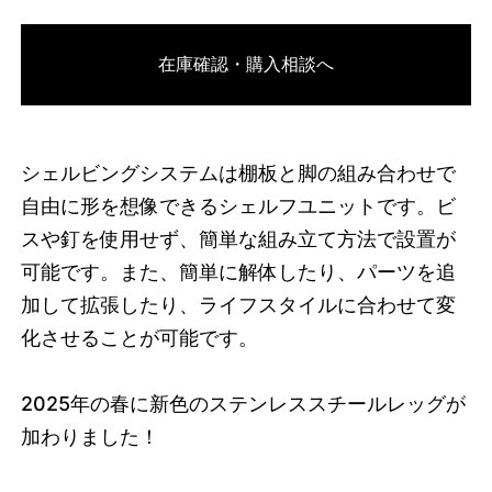
3748734206184
オーク/ブラック
在庫確認・購入相談へ
46591341789416
オーク/ホワイト
/products/shelving-
system-s-200-1-b?variant=46591341789416
36245000
S.200.1.B.OA.WH
0
シェルビングシステムは棚板と脚の組み合わせで
自由に形を想像できるシェルフユニットです。ビ
スや釘を使用せず、簡単な組み立て方法で設置が
可能です。また、簡単に解体したり、パーツを追
加して拡張したり、ライフスタイルに合わせて変
化させることが可能です。
2025
年の春に新色のステンレススチールレッグが
加わりました！