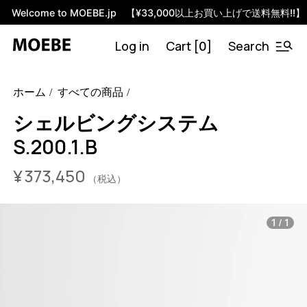
Welcome to MOEBE.jp 【¥33,000以上お買い上げで送料無料!!】
Log in
Cart [
]
Search
0
46591341756648
オーク/ブラック
/products/shelving-
ホーム
すべての商品
system-s-200-1-b?variant=46591341756648
36245000
S.200.1.B.OA.BL
0
シェルビングシステム
S.200.1.B
¥
373,450
（税込）
/
1
1