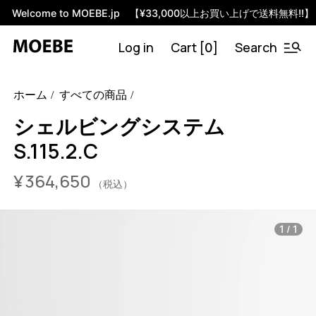
Welcome to MOEBE.jp 【¥33,000以上お買い上げで送料無料!!】
Log in
Cart [
]
Search
0
46584994693352
オーク/ブラック
/products/shelving-
ホーム
すべての商品
system-s-115-2-c?variant=46584994693352
35640000
S.115.2.C.OA.BL
0
シェルビングシステム
S.115.2.C
¥
364,650
（税込）
/
1
1