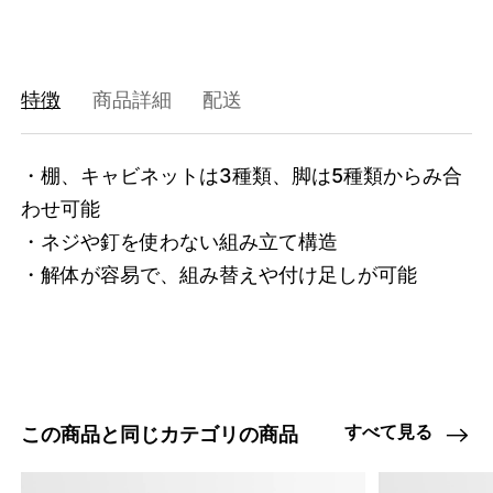
47408768712936
オーク/ステンレススチール NEW
/products/shelving-system-s-115-2-c?
variant=47408768712936
36465000
0
特徴
商品詳細
配送
・棚、キャビネットは3種類、脚は5種類からみ合
わせ可能

・ネジや釘を使わない組み立て構造

・解体が容易で、組み替えや付け足しが可能
すべて見る
この商品と同じカテゴリの商品