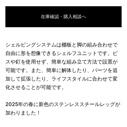
3742603444456
オーク/ブラック
在庫確認・購入相談へ
46584994726120
オーク/ホワイト
/products/shelving-
system-s-115-2-c?variant=46584994726120
35640000
S.115.2.C.OA.WH
0
シェルビングシステムは棚板と脚の組み合わせで
自由に形を想像できるシェルフユニットです。ビ
スや釘を使用せず、簡単な組み立て方法で設置が
可能です。また、簡単に解体したり、パーツを追
加して拡張したり、ライフスタイルに合わせて変
化させることが可能です。
2025
年の春に新色のステンレススチールレッグが
加わりました！