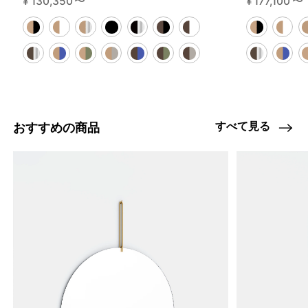
¥
130,350
〜
¥
177,100
〜
すべて見る
おすすめの商品
4459795677416
オーク/ステンレススチール NEW
46584994758888
ブラック
/products/shelving-system-s-