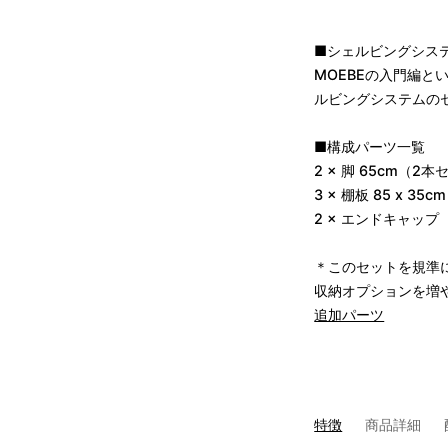
■シェルビングシステム 
MOEBEの入門編と
ルビングシステムの
■構成パーツ一覧
2 × 脚 65cm（2
3 × 棚板 85 x 3
2 × エンドキャッ
＊このセットを規準
収納オプションを増
追加パーツ
特徴
商品詳細