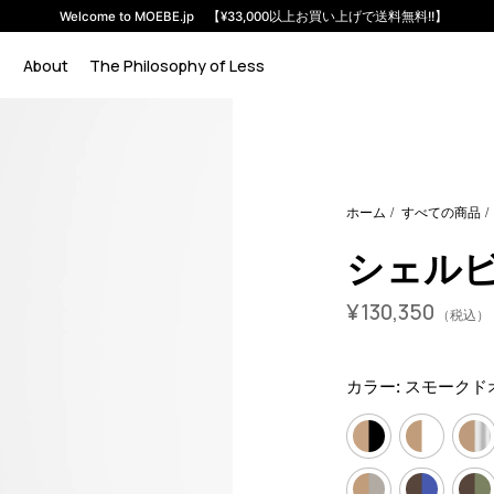
Welcome to MOEBE.jp 【¥33,000以上お買い上げで送料無料!!】
About
The Philosophy of Less
em-s-65-1-a?variant=46510625030376
13035000
S.65.1.A.O
ホーム
すべての商品
シェルビン
¥
130,350
（税込）
カラー:
スモークド