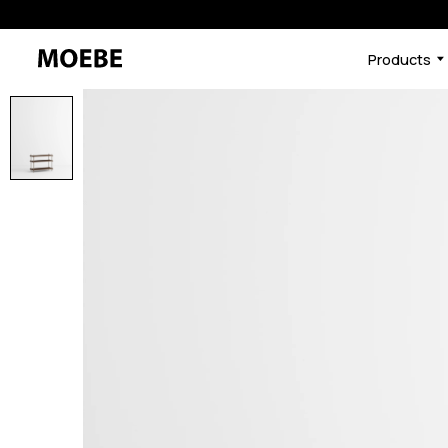
Products
46510625030376
オーク/ブラック
/products/shelving-syst