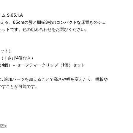
S.65.1.A
いえる、65cmの脚と棚板3枚のコンパクトな床置きのシェ
セットです。色の組み合わせをお選びください。
本セット）
5cm（くさび4個付き）
プ（4個）+ セーフティークリップ（1個）セット
に､追加パーツを加えることで高さや幅を変えたり、棚板や
やすことが可能です。
配送