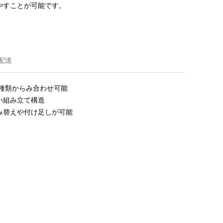
やすことが可能です。
配送
種類からみ合わせ可能

組み立て構造

み替えや付け足しが可能