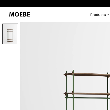
Products
46591438455016
オーク/ブラック
/products/shelving-syst