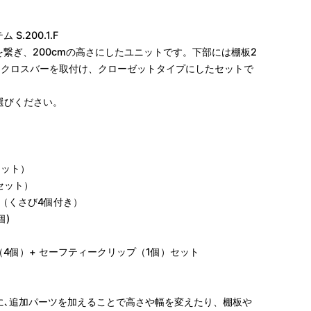
S.200.1.F
の脚を繋ぎ、200cmの高さにしたユニットです。下部には棚板2
とクロスバーを取付け、クローゼットタイプにしたセットで
選びください。
本セット）
本セット）
5cm（くさび4個付き）
個)
プ（4個）+ セーフティークリップ（1個）セット
に､追加パーツを加えることで高さや幅を変えたり、棚板や