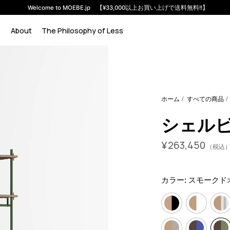
Welcome to MOEBE.jp 【¥33,000以上お買い上げで送料無料!!】
About
The Philosophy of Less
em-s-200-1-f?variant=46591438455016
26345000
S.200.1.F.
ホーム
すべての商品
シェルビン
¥
263,450
（税込
カラー:
スモークド