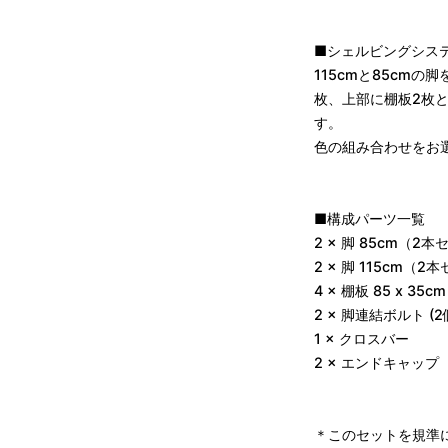
■シェルビングシステム 
115cmと85cm
枚、上部に棚板2枚
す。
色の組み合わせをお
■構成パーツ一覧
2 × 脚 85cm（2
2 × 脚 115cm（2
4 × 棚板 85 x 3
2 × 脚連結ボルト (2
1 × クロスバー
2 × エンドキャッ
＊このセットを規準