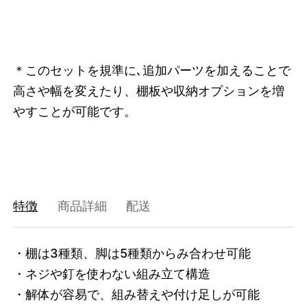
47408851681512
オーク/ステンレススチール NEW
/products/shelving-system-s-200-3-d?
variant=47408851681512
72490000
0
＊このセットを規準に､追加パーツを加えることで
高さや幅を変えたり、棚板や収納オプションを増
やすことが可能です。
特徴
商品詳細
配送
・棚は3種類、脚は5種類からみ合わせ可能

・ネジや釘を使わない組み立て構造

・解体が容易で、組み替えや付け足しが可能