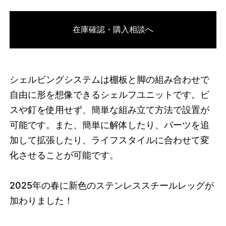
3749626642664
オーク/ブラック
在庫確認・購入相談へ
46592202997992
オーク/ホワイト
/products/shelving-
system-s-200-3-d?variant=46592202997992
70290000
S.200.3.D.OA.WH
0
シェルビングシステムは棚板と脚の組み合わせで
自由に形を想像できるシェルフユニットです。ビ
スや釘を使用せず、簡単な組み立て方法で設置が
可能です。また、簡単に解体したり、パーツを追
加して拡張したり、ライフスタイルに合わせて変
化させることが可能です。
2025
年の春に新色のステンレススチールレッグが
加わりました！