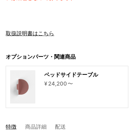
3617288618216
サンド
3880814608616
High
46729062809832
サンド / Low
/products/bed-90-180-cm?
variant=46729062809832
25850000
BD90-180SA
0
取扱説明書はこちら
オプションパーツ・関連商品
ベッドサイドテーブル
¥
24,200
〜
特徴
商品詳細
配送