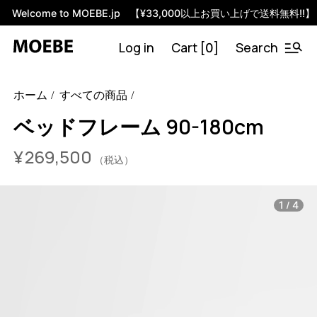
Welcome to MOEBE.jp 【¥33,000以上お買い上げで送料無料!!】
Log in
Cart [
]
Search
0
46454367518952
サンド / High
/products/bed-90-180-cm?
ホーム
すべての商品
variant=46454367518952
26950000
BDTL90-180SA
0
ベッドフレーム 90-180cm
¥
269,500
（税込）
/
1
4