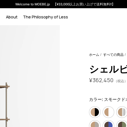
Welcome to MOEBE.jp 【¥33,000以上お買い上げで送料無料!!】
About
The Philosophy of Less
em-s-200-1-b?variant=46591341756648
36245000
S.200.1.B
ホーム
すべての商品
シェルビン
¥
362,450
（税込
カラー:
スモークド