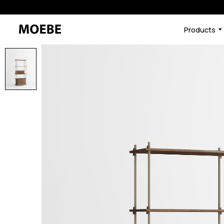
Products
46591341756648
オーク/ブラック
/products/shelving-syst