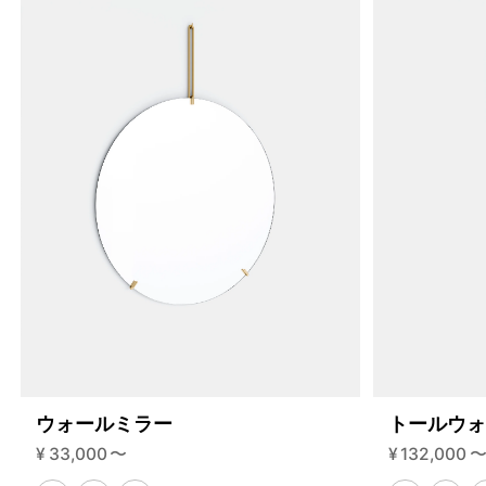
ウォールミラー
トールウ
4459881365736
オーク/ステンレススチール NEW
¥
33,000
〜
¥
132,000
46592216858856
ブラック
/products/shelving-system-s-