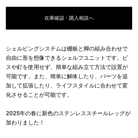
3749637456104
オーク/ブラック
在庫確認・購入相談へ
46592216826088
オーク/ホワイト
/products/shelving-
system-s-200-3-e?variant=46592216826088
68090000
S.200.3.E.OA.WH
0
シェルビングシステムは棚板と脚の組み合わせで
自由に形を想像できるシェルフユニットです。ビ
スや釘を使用せず、簡単な組み立て方法で設置が
可能です。また、簡単に解体したり、パーツを追
加して拡張したり、ライフスタイルに合わせて変
化させることが可能です。
2025
年の春に新色のステンレススチールレッグが
加わりました！