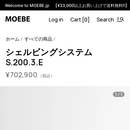
Welcome to MOEBE.jp 【¥33,000以上お買い上げで送料無料!!】
Log in
Cart [
]
Search
0
46592216793320
オーク/ブラック
/products/shelving-
ホーム
すべての商品
system-s-200-3-e?variant=46592216793320
68090000
S.200.3.E.OA.BL
0
シェルビングシステム
S.200.3.E
¥
702,900
（税込）
/
1
1