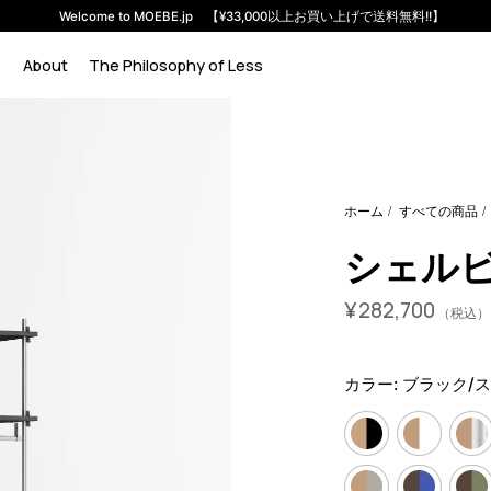
Welcome to MOEBE.jp 【¥33,000以上お買い上げで送料無料!!】
About
The Philosophy of Less
em-s-200-1-f?variant=46591438455016
26345000
S.200.1.F.
ホーム
すべての商品
シェルビン
¥
282,700
（税込）
カラー:
ブラック/ス