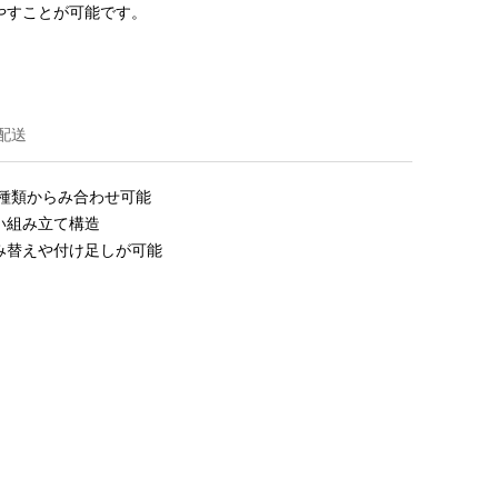
やすことが可能です。
配送
種類からみ合わせ可能

組み立て構造

み替えや付け足しが可能