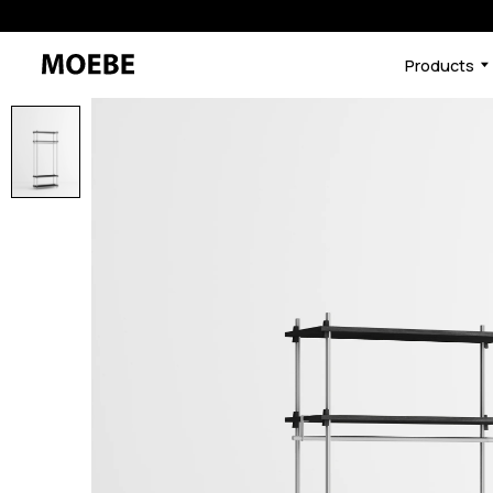
Products
46591438455016
オーク/ブラック
/products/shelving-syst