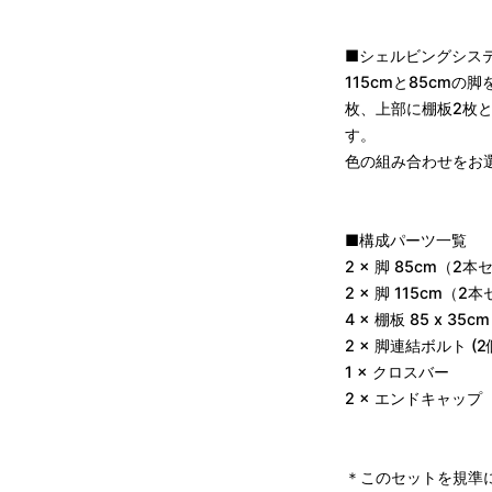
■シェルビングシステム 
115cmと85cm
枚、上部に棚板2枚
す。
色の組み合わせをお
■構成パーツ一覧
2 × 脚 85cm（2
2 × 脚 115cm（2
4 × 棚板 85 x 3
2 × 脚連結ボルト (2
1 × クロスバー
2 × エンドキャッ
＊このセットを規準