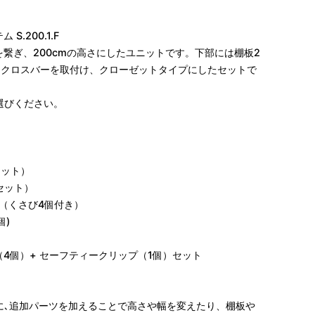
S.200.1.F
の脚を繋ぎ、200cmの高さにしたユニットです。下部には棚板2
とクロスバーを取付け、クローゼットタイプにしたセットで
選びください。
本セット）
本セット）
5cm（くさび4個付き）
個)
プ（4個）+ セーフティークリップ（1個）セット
に､追加パーツを加えることで高さや幅を変えたり、棚板や