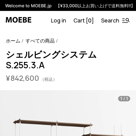
Welcome to MOEBE.jp 【¥33,000以上お買い上げで送料無料!!】
Log in
Cart [
]
Search
0
46593965621480
オーク/ブラック
/products/shelving-
ホーム
すべての商品
system-s-255-3-a?variant=46593965621480
84260000
S.255.3.A.OA.BL
0
シェルビングシステム
S.255.3.A
¥
842,600
（税込）
/
1
1