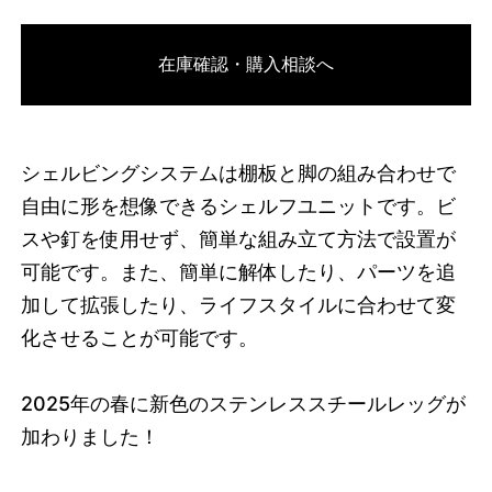
3751339786472
オーク/ブラック
在庫確認・購入相談へ
46593965654248
オーク/ホワイト
/products/shelving-
system-s-255-3-a?variant=46593965654248
84260000
S.255.3.A.OA.WH
0
シェルビングシステムは棚板と脚の組み合わせで
自由に形を想像できるシェルフユニットです。ビ
スや釘を使用せず、簡単な組み立て方法で設置が
可能です。また、簡単に解体したり、パーツを追
加して拡張したり、ライフスタイルに合わせて変
化させることが可能です。
2025
年の春に新色のステンレススチールレッグが
加わりました！