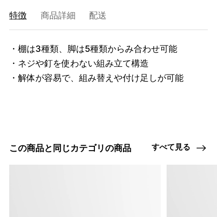
47408873898216
オーク/ステンレススチール NEW
特徴
商品詳細
配送
/products/shelving-system-s-255-3-a?
variant=47408873898216
87560000
0
・棚は3種類、脚は5種類からみ合わせ可能

・ネジや釘を使わない組み立て構造

・解体が容易で、組み替えや付け足しが可能
すべて見る
この商品と同じカテゴリの商品