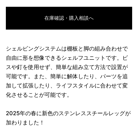
3748753735912
オーク/ブラック
在庫確認・購入相談へ
46591358042344
オーク/ホワイト
/products/shelving-
system-s-200-1-c?variant=46591358042344
30690000
S.200.1.C.OA.WH
0
シェルビングシステムは棚板と脚の組み合わせで
自由に形を想像できるシェルフユニットです。ビ
スや釘を使用せず、簡単な組み立て方法で設置が
可能です。また、簡単に解体したり、パーツを追
加して拡張したり、ライフスタイルに合わせて変
化させることが可能です。
2025
年の春に新色のステンレススチールレッグが
加わりました！