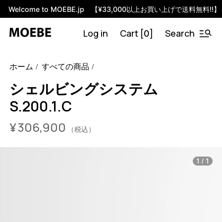
Welcome to MOEBE.jp 【¥33,000以上お買い上げで送料無料!!】
Log in
Cart [
]
Search
0
46591358009576
オーク/ブラック
/products/shelving-
ホーム
すべての商品
system-s-200-1-c?variant=46591358009576
30690000
S.200.1.C.OA.BL
0
シェルビングシステム
S.200.1.C
¥
306,900
（税込）
/
1
1