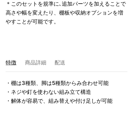
＊このセットを規準に､追加パーツを加えることで
47408775823592
オーク/ステンレススチール NEW
高さや幅を変えたり、棚板や収納オプションを増
/products/shelving-system-s-200-1-c?
やすことが可能です。
variant=47408775823592
31515000
0
特徴
商品詳細
配送
・棚は3種類、脚は5種類からみ合わせ可能

・ネジや釘を使わない組み立て構造

・解体が容易で、組み替えや付け足しが可能