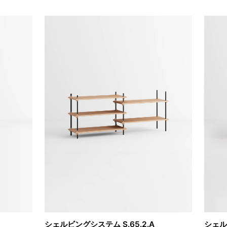
シェルビングシステム S.65.2.A
シェル