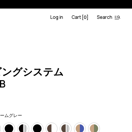
Log in
Cart [
]
Search
0
.OA.BL
0
ビングシステム
.B
）
ォームグレー