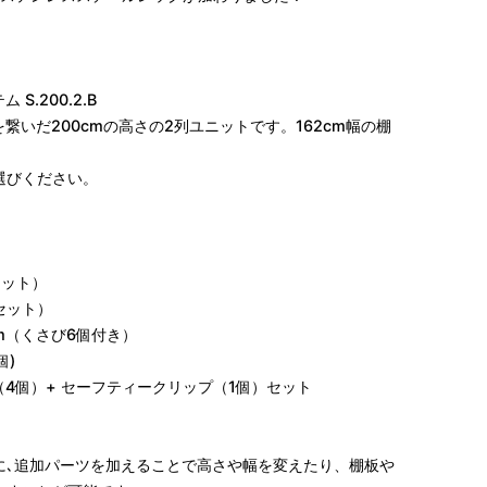
S.200.2.B
脚を繋いだ200cmの高さの2列ユニットです。162cm幅の棚
。
選びください。
本セット）
本セット）
35cm（くさび6個付き）
個)
プ（4個）+ セーフティークリップ（1個）セット
に､追加パーツを加えることで高さや幅を変えたり、棚板や