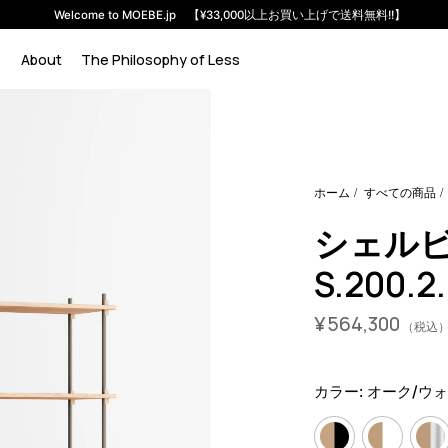
Welcome to MOEBE.jp 【¥33,000以上お買い上げで送料無料!!】
About
The Philosophy of Less
em-s-200-2-b?variant=46591726059752
56430000
S.200.2.B
ホーム
すべての商品
シェル
S.200.2
¥
564,300
（税込
カラー:
オーク/ウ