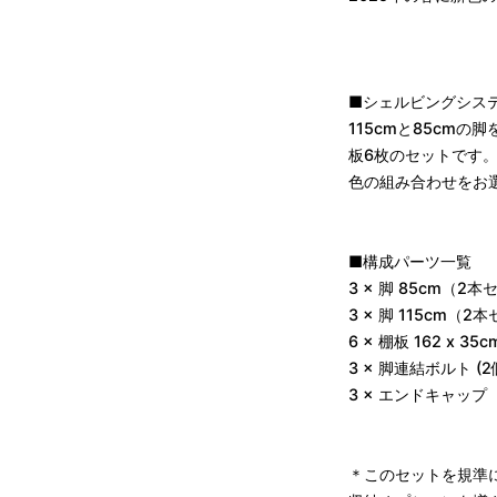
■シェルビングシステム 
115cmと85cmの
板6枚のセットです
色の組み合わせをお
■構成パーツ一覧
3 × 脚 85cm（2
3 × 脚 115cm（2
6 × 棚板 162 x 
3 × 脚連結ボルト (2
3 × エンドキャッ
＊このセットを規準