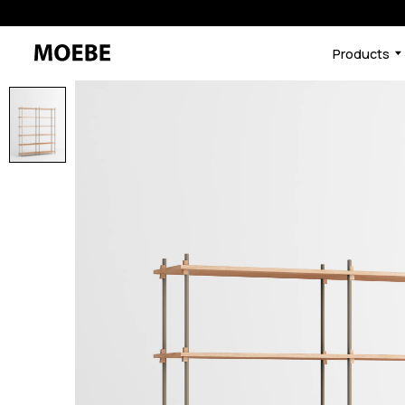
Products
46591726059752
オーク/ブラック
/products/shelving-syst