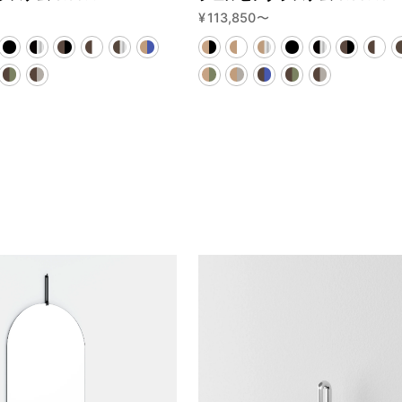
¥
113,850
〜