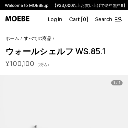
Welcome to MOEBE.jp 【¥33,000以上お買い上げで送料無料!!】
Log in
Cart [
]
Search
0
46594685370600
オーク/ブラック
/products/wall-shelving-
ホーム
すべての商品
ws-85-1?variant=46594685370600
9295000
WS.85.1.OA.BL
0
ウォールシェルフ WS.85.1
¥
100,100
（税込）
/
1
1