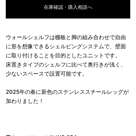
在庫確認・購入相談へ
3751919583464
オーク/ブラック
46594685403368
オーク/ホワイト
/products/wall-
shelving-ws-85-1?variant=46594685403368
9295000
WS.85.1.OA.WH
0
ウォールシェルフは棚板と脚の組み合わせで自由
に形を想像できるシェルビングシステムで、壁面
に取り付けることを目的としたユニットです。
床置きタイプのシェルフに比べて奥行きが浅く、
少ないスペースで設置可能です。
2025
年の春に新色のステンレススチールレッグが
加わりました！