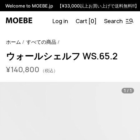
Welcome to MOEBE.jp 【¥33,000以上お買い上げで送料無料!!】
Log in
Cart [
]
Search
0
46594047705320
オーク/ブラック
/products/wall-shelving-
ホーム
すべての商品
ws-65-2?variant=46594047705320
14080000
WS.65.2.OA.BL
0
ウォールシェルフ WS.65.2
¥
140,800
（税込）
/
1
1