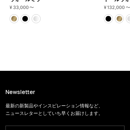
2?variant=46594047770856
14080000
WS.65.2.BL.BL
0
¥
33,000
〜
¥
132,000
Newsletter
最新の新製品やインスピレーション情報など、
ニュースレターとしていち早くお届けします。