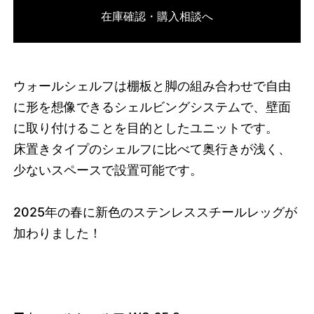
在庫確認・購入相談へ
3751418265832
オーク/ブラック
46594047738088
オーク/ホワイト
/products/wall-shelving-
ws-65-2?variant=46594047738088
14080000
WS.65.2.OA.WH
0
ウォールシェルフは棚板と脚の組み合わせで自由
に形を想像できるシェルビングシステムで、壁面
に取り付けることを目的としたユニットです。
床置きタイプのシェルフに比べて奥行きが浅く、
少ないスペースで設置可能です。
2025
年の春に新色のステンレススチールレッグが
加わりました！