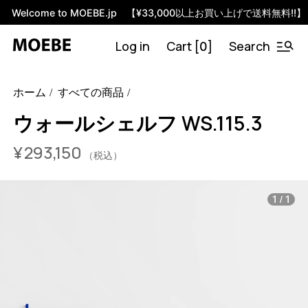
Welcome to MOEBE.jp 【¥33,000以上お買い上げで送料無料!!】
Log in
Cart [
]
Search
0
46594903703784
オーク/ブラック
/products/wall-shelving-
ホーム
すべての商品
ws-115-3?variant=46594903703784
29315000
WS.115.3.OA.BL
0
ウォールシェルフ WS.115.3
¥
293,150
（税込）
/
1
1