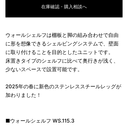
在庫確認・購入相談へ
3752143356136
オーク/ブラック
46594903736552
オーク/ホワイト
/products/wall-shelving-
ws-115-3?variant=46594903736552
29315000
WS.115.3.OA.WH
0
ウォールシェルフは棚板と脚の組み合わせで自由
に形を想像できるシェルビングシステムで、壁面
に取り付けることを目的としたユニットです。
床置きタイプのシェルフに比べて奥行きが浅く、
少ないスペースで設置可能です。
2025
年の春に新色のステンレススチールレッグが
加わりました！
■ウォールシェルフ WS.115.3