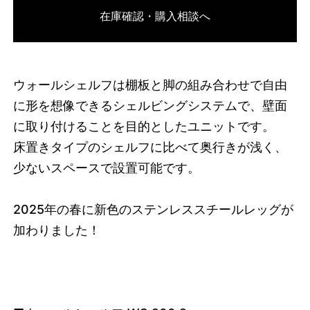
在庫確認・購入相談へ
3752181137640
オーク/ブラック
46594939912424
オーク/ホワイト
/products/wall-shelving-
ws-200-2?variant=46594939912424
31405000
WS.200.2.OA.WH
0
ウォールシェルフは棚板と脚の組み合わせで自由
に形を想像できるシェルビングシステムで、壁面
に取り付けることを目的としたユニットです。
床置きタイプのシェルフに比べて奥行きが浅く、
少ないスペースで設置可能です。
2025
年の春に新色のステンレススチールレッグが
加わりました！