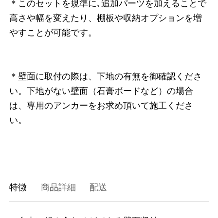
＊このセットを規準に､追加パーツを加えることで
高さや幅を変えたり、棚板や収納オプションを増
やすことが可能です。
＊壁面に取付の際は、下地の有無を御確認くださ
い。下地がない壁面（石膏ボードなど）の場合
は、専用のアンカーをお求め頂いて施工くださ
い。
特徴
商品詳細
配送
3752181170408
オーク/ホワイト