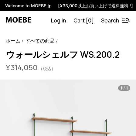
Welcome to MOEBE.jp 【¥33,000以上お買い上げで送料無料!!】
Log in
Cart [
]
Search
0
46594939879656
オーク/ブラック
/products/wall-shelving-
ホーム
すべての商品
ws-200-2?variant=46594939879656
31405000
WS.200.2.OA.BL
0
ウォールシェルフ WS.200.2
¥
314,050
（税込）
/
1
1