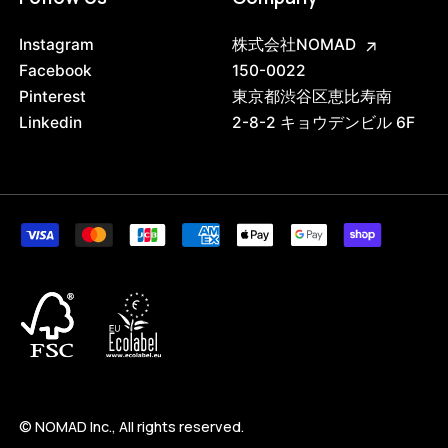
Instagram
株式会社NOMAD
Facebook
150-0022
Pinterest
東京都渋谷区恵比寿南
Linkedin
2-8-2 キョウデンビル 6F
3752181203176
ブラック
47408927572200
ブラック/ステンレススチール NEW
/products/wall-shelving-ws-200-2?
© NOMAD Inc., All rights reserved.
variant=47408927572200
33825000
0