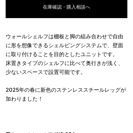
在庫確認・購入相談へ
3671674585320
オーク/ブラック
46510742339816
オーク/ホワイト
/products/wall-shelving-
ws-65-1?variant=46510742339816
8745000
WS.65.1.OA.WH
0
ウォールシェルフは棚板と脚の組み合わせで自由
に形を想像できるシェルビングシステムで、壁面
に取り付けることを目的としたユニットです。
床置きタイプのシェルフに比べて奥行きが浅く、
少ないスペースで設置可能です。
2025
年の春に新色のステンレススチールレッグが
加わりました！