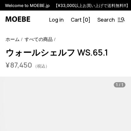
Welcome to MOEBE.jp 【¥33,000以上お買い上げで送料無料!!】
Log in
Cart [
]
Search
0
46510742044904
オーク/ブラック
/products/wall-shelving-
ホーム
すべての商品
ws-65-1?variant=46510742044904
8745000
WS.65.1.OA.BL
0
ウォールシェルフ WS.65.1
¥
87,450
（税込）
/
1
1