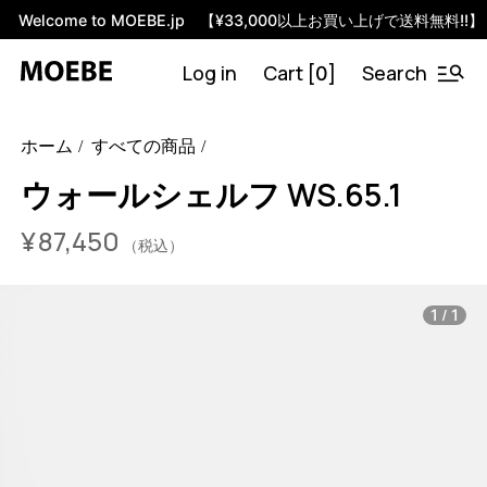
Welcome to MOEBE.jp 【¥33,000以上お買い上げで送料無料!!】
Log in
Cart [
]
Search
0
46510742044904
オーク/ブラック
/products/wall-shelving-
ホーム
すべての商品
ws-65-1?variant=46510742044904
8745000
WS.65.1.OA.BL
0
ウォールシェルフ WS.65.1
¥
87,450
（税込）
/
1
1