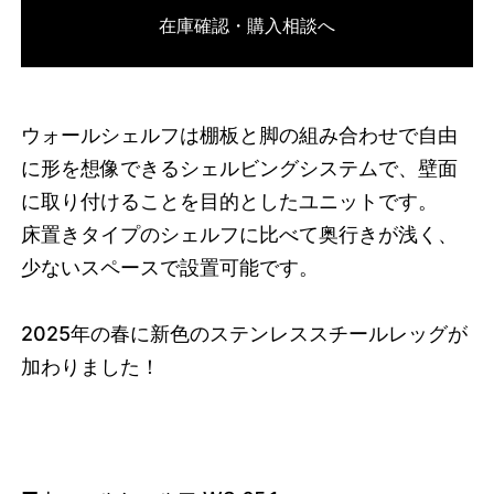
在庫確認・購入相談へ
3671674585320
オーク/ブラック
46510742339816
オーク/ホワイト
/products/wall-shelving-
ws-65-1?variant=46510742339816
8745000
WS.65.1.OA.WH
0
ウォールシェルフは棚板と脚の組み合わせで自由
に形を想像できるシェルビングシステムで、壁面
に取り付けることを目的としたユニットです。
床置きタイプのシェルフに比べて奥行きが浅く、
少ないスペースで設置可能です。
2025
年の春に新色のステンレススチールレッグが
加わりました！