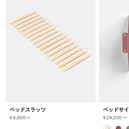
5149352624360
70cm
48064936771816
80cm
/products/%E3%83%99%E3%83%83%E3%83%89%E3%8
%E6%9C%AB%E9%95%B7%E7%9C%9F%E6%A7%98?variant
ベッドスラッツ
ベッドサ
¥
8,800
〜
¥
24,200
〜