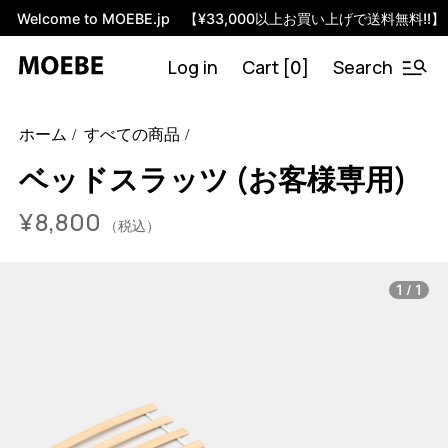
Welcome to MOEBE.jp 【¥33,000以上お買い上げで送料無料!!】
Log in
Cart [
]
Search
0
48064936739048
70cm
ホーム
すべての商品
/products/%E3%83%99%E3%83%83%E3%83%89%E3%8
%E6%9C%AB%E9%95%B7%E7%9C%9F%E6%A7%98?varian
ベッドスラッツ (お客様専用)
¥
8,800
（税込）
/
1
1