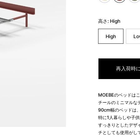
高さ:
High
High
Lo
再入荷時
MOEBEのベッドは
チールのミニマルな
90cm幅のベッド
特に1人暮らしや子
すっきりとしたデザ
チとしても使用がし