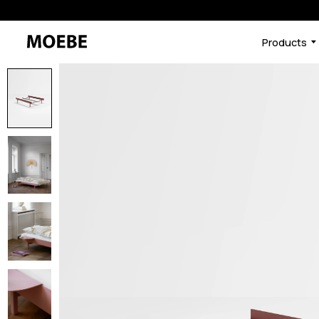
Products
48064932053224
サンド / High
/products/%E3%83%99%
%E3%81%8A%E5%AE%A2%E6%A7%98%E5%B0%82%E7%94%