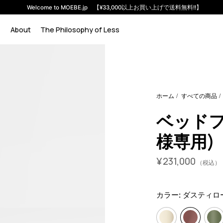
Welcome to MOEBE.jp 【¥33,000以上お買い上げで送料無料!!】
About
The Philosophy of Less
E3%83%83%E3%83%89%E3%83%95%E3%83%AC%E3%83%B
A8?variant=48064932053224
23100000
BDTL90-180SA
ホーム
すべての商品
ベッドフレ
様専用)
¥
231,000
（税込）
カラー:
ダスティロ