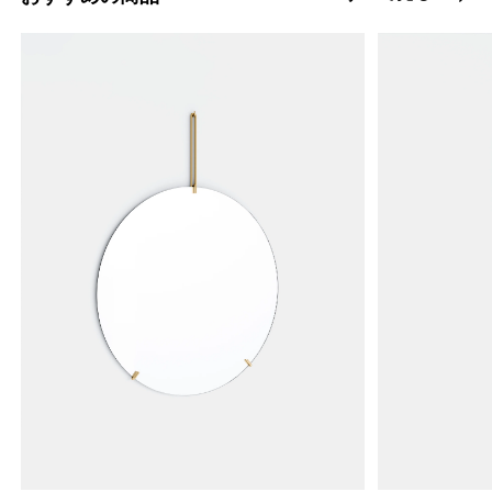
desk-top-board?variant=46454363652328
4125000
SSDSBL85
0