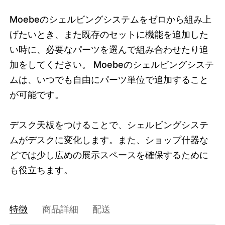
3617285079272
オーク
Moebeのシェルビングシステムをゼロから組み上
46454363619560
スモークドオーク
/products/shelving-
げたいとき、また既存のセットに機能を追加した
system-desk-top-board?variant=46454363619560
4125000
SSDSSO85
0
い時に、必要なパーツを選んで組み合わせたり追
加をしてください。 Moebeのシェルビングシステ
ムは、いつでも自由にパーツ単位で追加すること
が可能です。
デスク天板をつけることで、シェルビングシステ
ムがデスクに変化します。また、ショップ什器な
どでは少し広めの展示スペースを確保するために
も役立ちます。
特徴
商品詳細
配送