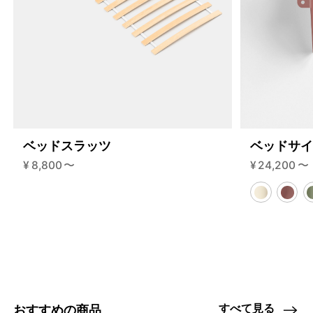
ベッドスラッツ
ベッドサ
¥
8,800
〜
¥
24,200
〜
3617285112040
スモークドオーク
すべて見る
おすすめの商品
46454363652328
ブラック
/products/shelving-system-