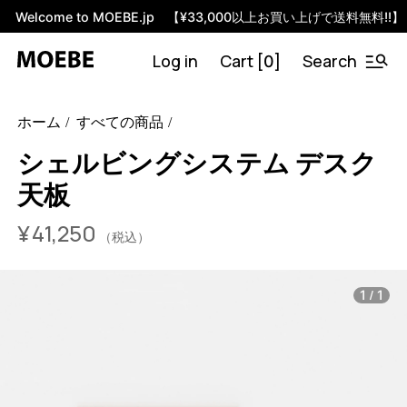
Welcome to MOEBE.jp 【¥33,000以上お買い上げで送料無料!!】
Log in
Cart [
]
Search
0
46454363586792
オーク
/products/shelving-system-desk-
ホーム
すべての商品
top-board?variant=46454363586792
4125000
SSDSO85
0
シェルビングシステム デスク
天板
¥
41,250
（税込）
/
1
1