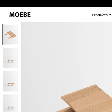
Products
46731588763880
オーク
/products/rectangular-dining-tab