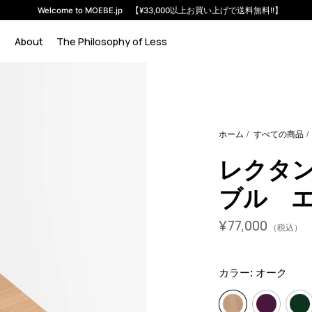
Welcome to MOEBE.jp 【¥33,000以上お買い上げで送料無料!!】
About
The Philosophy of Less
le-extensions?variant=46731588763880
7700000
EXTRDTOA
ホーム
すべての商品
レクタ
ブル 
¥
77,000
（税込）
カラー:
オーク