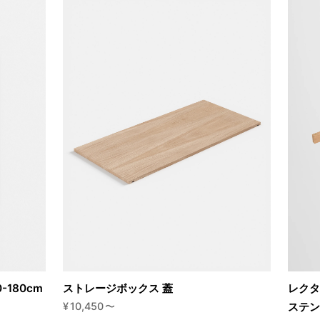
180cm
ストレージボックス 蓋
レクタ
¥
10,450
〜
ステン