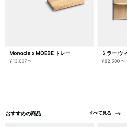
Monocle x MOEBE トレー
ミラー ウ
¥
13,607
〜
¥
82,500
〜
3617283637480
ブラス
46454362177768
スチール
/products/key-ring?
variant=46454362177768
456500
KRSS38
0
すべて見る
おすすめの商品