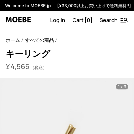
Welcome to MOEBE.jp 【¥33,000以上お買い上げで送料無料!!】
Log in
Cart [
]
Search
0
46454362210536
ブラス
/products/key-ring?
ホーム
すべての商品
variant=46454362210536
456500
KRBR38
7
キーリング
¥
4,565
（税込）
/
1
3