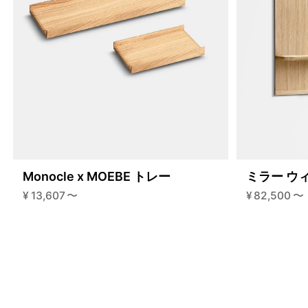
Monocle x MOEBE トレー
ミラー ウ
¥
13,607
〜
¥
82,500
〜
4460123095272
オーク
4460123193576
70cm
47409074176232
オーク / 115cm
/products/gallery-shelf?
variant=47409074176232
2915000
GS115O
2