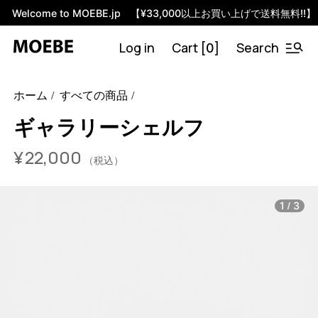
Welcome to MOEBE.jp 【¥33,000以上お買い上げで送料無料!!】
Log in
Cart [
]
Search
0
47409074143464
オーク / 70cm
/products/gallery-shelf?
ホーム
すべての商品
variant=47409074143464
2200000
GS70O
2
ギャラリーシェルフ
¥
22,000
（税込）
/
1
3