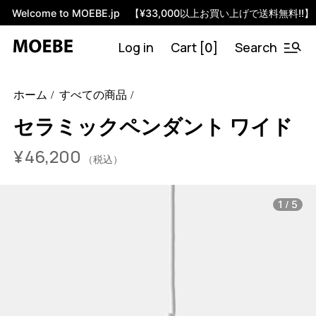
Welcome to MOEBE.jp 【¥33,000以上お買い上げで送料無料!!】
Log in
Cart [
]
Search
0
46454365880552
ホワイト
/products/ceramic-pendant-
ホーム
すべての商品
wide?variant=46454365880552
4620000
CPLWHWI_JP
1
セラミックペンダント ワイド
¥
46,200
（税込）
/
1
5