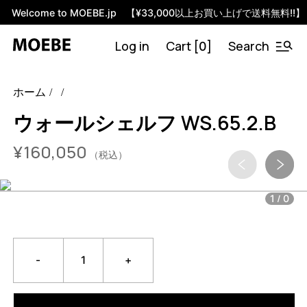
Welcome to MOEBE.jp 【¥33,000以上お買い上げで送料無料!!】
Log in
Cart [
]
Search
0
47335957659880
オーク/ブラック
/products/wall-shelving-
ホーム
ws-65-2-b?variant=47335957659880
16005000
WS.65.2.B.OA.BL
0
ウォールシェルフ WS.65.2.B
4397990641896
オーク/ブラック
¥
160,050
47335957692648
オーク/ホワイト
/products/wall-shelving-
（税込）
ws-65-2-b?variant=47335957692648
16005000
WS.65.2.B.OA.WH
0
/
1
0
4397990674664
オーク/ホワイト
47335957725416
スモークドオーク/ブラック
/products/wall-shelving-ws-65-2-b?
variant=47335957725416
16005000
WS.65.2.B.SO.BL
0
-
+
4397990707432
スモークドオーク/ブラック
47335957758184
スモークドオーク/ホワイト