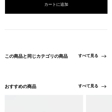
/products/wall-shelving-ws-65-2-b?
カートに追加
variant=47335957758184
16005000
WS.65.2.B.SO.WH
0
4397990740200
スモークドオーク/ホワイト
47335957790952
オーク/ディープブルー
/products/wall-
shelving-ws-65-2-b?variant=47335957790952
16005000
WS.65.2.B.OA.DB
0
4397990772968
オーク/ディープブルー
47335957823720
オーク/パイングリーン
/products/wall-
shelving-ws-65-2-b?variant=47335957823720
16005000
すべて見る
この商品と同じカテゴリの商品
WS.65.2.B.OA.PG
0
4397990805736
オーク/パイングリーン
47335957856488
オーク/ウォームグレー
/products/wall-
shelving-ws-65-2-b?variant=47335957856488
16005000
WS.65.2.B.OA.WG
0
すべて見る
おすすめの商品
4397990838504
オーク/ウォームグレー
47335957889256
スモークドオーク/ディープブルー
/products/wall-shelving-ws-65-2-b?
variant=47335957889256
16005000
WS.65.2.B.SO.DB
0